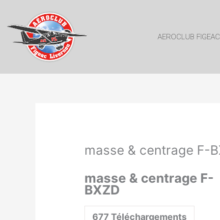
Aller
au
contenu
AEROCLUB FIGEAC
masse & centrage F-
masse & centrage F-
BXZD
677
Téléchargements