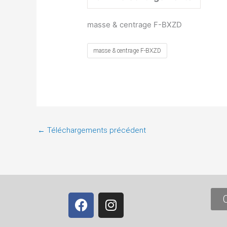
masse & centrage F-BXZD
masse & centrage F-BXZD
←
Téléchargements précédent
F
I
a
n
c
s