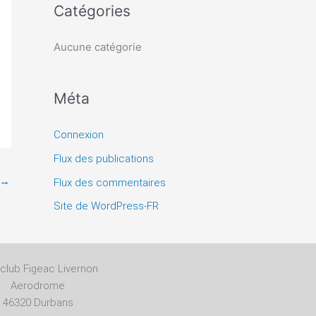
h
Catégories
e
r
Aucune catégorie
:
Méta
Connexion
Flux des publications
→
Flux des commentaires
Site de WordPress-FR
club Figeac Livernon
Aerodrome
46320 Durbans