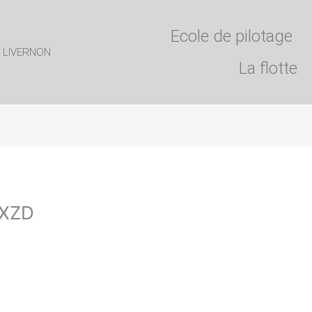
Ecole de pilotage
 LIVERNON
La flotte
BXZD