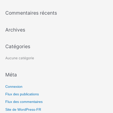
e
c
Commentaires récents
h
e
Archives
r
c
h
Catégories
e
r
Aucune catégorie
:
Méta
Connexion
Flux des publications
Flux des commentaires
Site de WordPress-FR