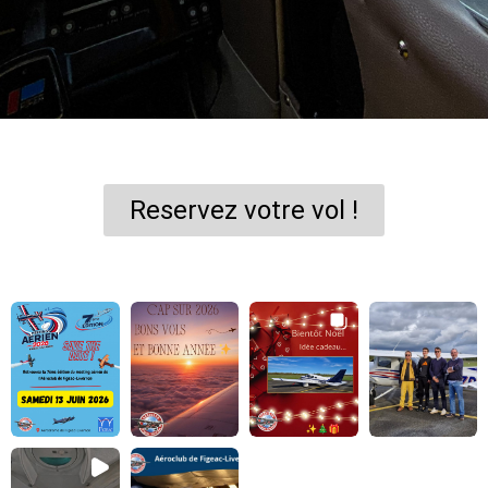
Le Lot vu du ciel
Reservez votre vol !
Bienvenue à
l'aéroclub de Figeac
- Livernon